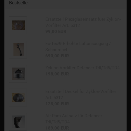
Bestseller
Ersatzteil Plexiglaseinsatz fuer Zyklon-
Vorfilter Art. 5312
99,00 EUR
Ex-Tec® Erhöhte Luftansaugung /
Schnorchel
690,00 EUR
Zyklon-Vorfilter Defender Tdi/Td5/TD4
198,00 EUR
Ersatzteil Deckel für Zyklon-Vorfilter
Art. 5312
125,00 EUR
Air-Ram-Aufsatz für Defender
Tdi/Td5/TD4
189,00 EUR