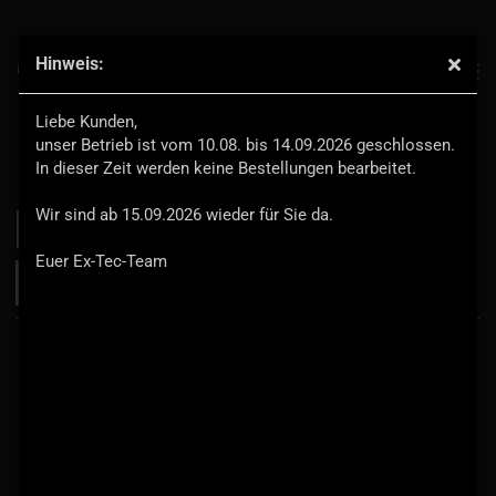
Hinweis:
Liebe Kunden,
Erhöhte Luftansaugung - Snorkel
unser Betrieb ist vom 10.08. bis 14.09.2026 geschlossen.
In dieser Zeit werden keine Bestellungen bearbeitet.
Wir sind ab 15.09.2026 wieder für Sie da.
Sortieren nach
pro Seite
Sortieren nach
8 pro Seite
Euer Ex-Tec-Team
1