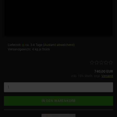
Ex-Tec® Erhöhte Luftansaugung / Schnorchel
für Defender ab Modell ’93, Gewicht: 4 Kg
Schwarz pulverbeschichtet; mit Zyklon-
Vorfilter
NICHT passend für Hubdachumbauten die
vorne über die Windschutzscheibe ragen!
Lieferzeit:
ca. 3-4 Tage
(Ausland abweichend)
Versandgewicht:
4
kg je Stück
740,00 EUR
inkl. 19% MwSt. zzgl.
Versand
IN DEN WARENKORB