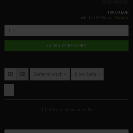
189,00 EUR
inkl. 19% MwSt. zzgl.
Versand
IN DEN WARENKORB
Sortieren nach
pro Seite
Sortieren nach
8 pro Seite
1
1
bis
5
(von insgesamt
5
)