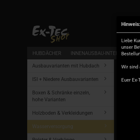
Hinweis
Alle
Liebe Ku
unser Be
HUBDÄCHER
INNENAUSBAU-INTERIOR
D
Bestellu
Startseite
Ausbauvarianten mit Hubdach
Wir sind 
ISI + Niedere Ausbauvarianten
Euer Ex-
Wasser
Boxen & Schränke einzeln,
hohe Varianten
Holzboden & Verkleidungen
Wasserversorgung
Polster & Vorhänge