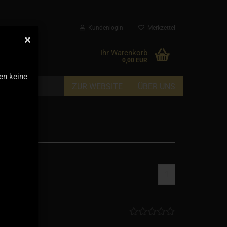
Kundenlogin
Merkzettel
▼
Ihr Warenkorb
0,00 EUR
den keine
ZUR WEBSITE
ÜBER UNS
1
 9250