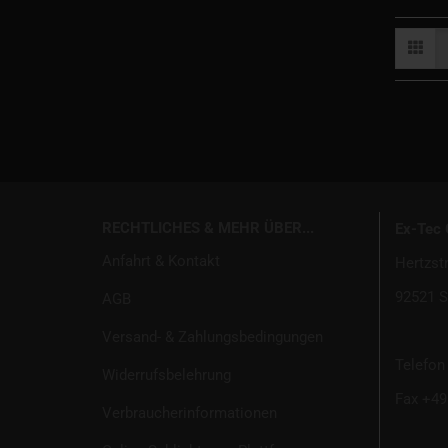
RECHTLICHES & MEHR ÜBER...
Ex-Tec
Anfahrt & Kontakt
Hertzst
92521 S
AGB
Versand- & Zahlungsbedingungen
Telefon 
Widerrufsbelehrung
Fax +49 
Verbraucherinformationen