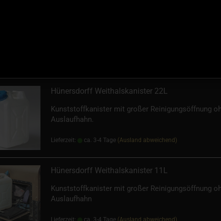
Edelstahl-Wasserhahn klappbar; Fußpumpe mechan
oder elektrisch;
2x 22 L, 1x11 L Hünersdorff-Kanister, Auslaufhahn fü
Kanister; Abflussschlauch;
inkl. Montage in den Schrank
Lieferzeit:
ca. 3-4 Tage
(Ausland abweichend)
Hünersdorff Weithalskanister 22L
Kunststoffkanister mit großer Reinigungsöffnung o
Auslaufhahn.
Lieferzeit:
ca. 3-4 Tage
(Ausland abweichend)
Hünersdorff Weithalskanister 11L
Kunststoffkanister mit großer Reinigungsöffnung o
Auslaufhahn
Lieferzeit:
ca. 3-4 Tage
(Ausland abweichend)