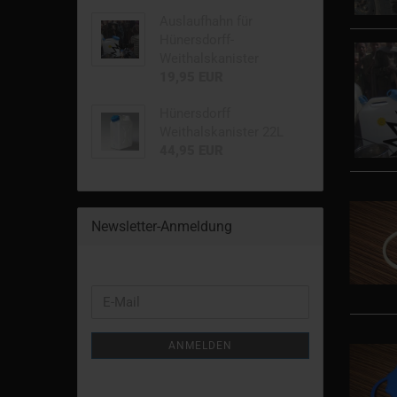
Auslaufhahn für
Hünersdorff-
Weithalskanister
19,95 EUR
Hünersdorff
Weithalskanister 22L
44,95 EUR
Newsletter-Anmeldung
WEITER
E-
ZUR
Mail
NEWSLETTER-
ANMELDEN
ANMELDUNG