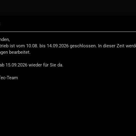
:
.
Suche...
Select Language
nden,
trieb ist vom 10.08. bis 14.09.2026 geschlossen. In dieser Zeit wer
EFENDER-EQUIPMENT
REISEZUBEHÖR
INEOS
ngen bearbeitet.
»
»
Innenausbau-Interior
Wasserversorgung
ab 15.09.2026 wieder für Sie da.
Tec-Team
versorgung & Kanister
Sortieren nach
pro Seite
Sortieren nach
Alle Hersteller
8 pro Seite
Wasserversorgungs-Set für Sys-Tec Alu-Schrank