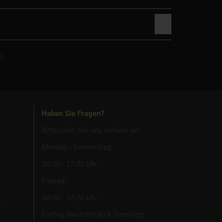
1
8
)
Haben Sie Fragen?
Bitte rufen Sie uns einfach an:
Montag - Donnerstag:
08:00 - 17:00 Uhr
Freitag:
08:00 - 12:30 Uhr
:
Freitag Nachmittag & Samstag: