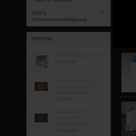
Sitze &
Sitzschienenverlängerung
Bestseller
Spiral-Mobildusche - 12V
86,00 EUR
Ersatzdichtung für
Deckel Hünersdorff-
Weithalskanister
4,70 EUR
Ersatzdeckel für
Hünersdorff-
Weithalskanister
11,95 EUR