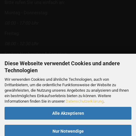
Bitte rufen Sie uns einfach an:
Montag - Donnerstag:
08:00 - 17:00 Uhr
Freitag:
08:00 - 12:30 Uhr
Freitag Nachmittag & Samstag:
Diese Webseite verwendet Cookies und andere
nach Vereinbarung
Technologien
Wir verwenden Cookies und ähnliche Technologien, auch von
Oder senden Sie uns eine Mail
Drittanbietern, um die ordentliche Funktionsweise der Website zu
gewährleisten, die Nutzung unseres Angebotes zu analysieren und Ihnen
über das Kontaktformular.
ein bestmögliches Einkaufserlebnis bieten zu können. Weitere
Informationen finden Sie in unserer
Datenschutzerklärung
.
Alle Akzeptieren
Online Shop
by Gambio.de © 2026
Nur Notwendige