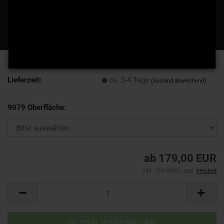
Art.Nr.:
9079
Lieferzeit:
ca. 3-4 Tage
(Ausland abweichend)
9079 Oberfläche:
ab 179,00 EUR
inkl. 19% MwSt. zzgl.
Versand