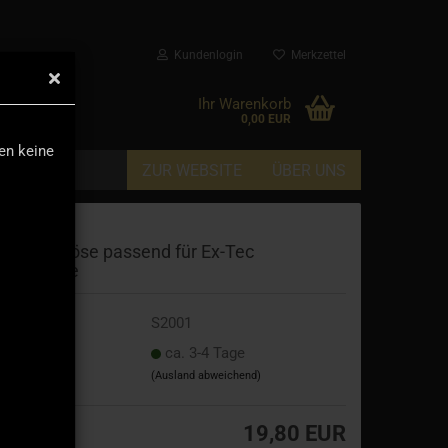
Kundenlogin
Merkzettel
▼
Ihr Warenkorb
0,00 EUR
den keine
ZUR WEBSITE
ÜBER UNS
bschleppöse passend für Ex-Tec
toßstange
t.Nr.:
S2001
eferzeit:
ca. 3-4 Tage
(Ausland abweichend)
19,80 EUR