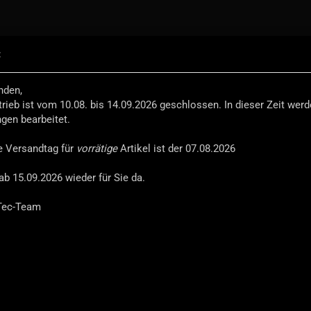
:
.
Suche...
Select Language
nden,
trieb ist vom 10.08. bis 14.09.2026 geschlossen. In dieser Zeit wer
EFENDER-EQUIPMENT
REISEZUBEHÖR
INEOS
ngen bearbeitet.
»
enstoßstangen
Abschleppöse passend für Ex-Tec Stoßstange
te Versandtag für
vorrätige
Artikel ist der 07.08.2026
A
ab 15.09.2026 wieder für Sie da.
S
Tec-Team
Ar
Li