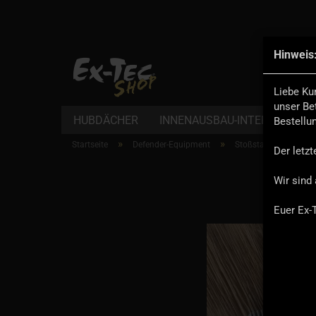
Hinweis
Alle
Liebe Ku
unser Be
HUBDÄCHER
INNENAUSBAU-INTERIOR
D
Bestellu
»
»
Startseite
Defender-Equipment
Stoßstangen & Wind
Der letz
Wir sind 
Euer Ex-