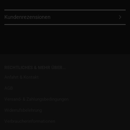
Kundenrezensionen
RECHTLICHES & MEHR ÜBER...
Anfahrt & Kontakt
AGB
Versand- & Zahlungsbedingungen
Widerrufsbelehrung
Verbraucherinformationen