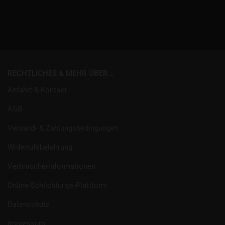
RECHTLICHES & MEHR ÜBER...
Anfahrt & Kontakt
AGB
Versand- & Zahlungsbedingungen
Widerrufsbelehrung
Verbraucherinformationen
Online-Schlichtungs-Plattform
Datenschutz
Impressum