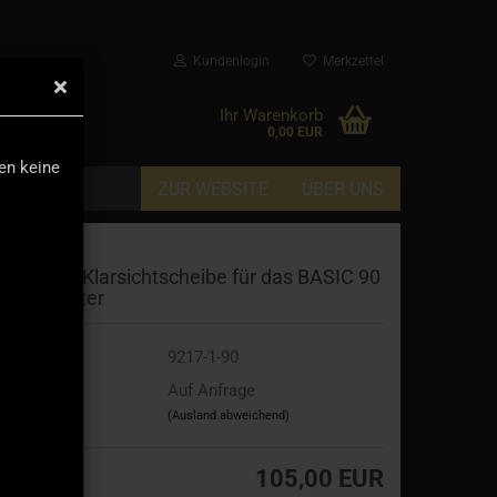
Kundenlogin
Merkzettel
▼
Ihr Warenkorb
0,00 EUR
den keine
ZUR WEBSITE
ÜBER UNS
anorama-Klarsichtscheibe für das BASIC 90
eitenfenster
t.Nr.:
9217-1-90
eferzeit:
Auf Anfrage
(Ausland abweichend)
105,00 EUR