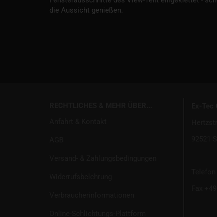
Fensterausschnitte des View-Tent eingeklettet - sc
die Aussicht genießen.
RECHTLICHES & MEHR ÜBER...
Ex-Tec
Anfahrt & Kontakt
Hertzst
92521 S
AGB
Versand- & Zahlungsbedingungen
Telefon 
Widerrufsbelehrung
Fax +49 
Verbraucherinformationen
Online-Schlichtungs-Plattform