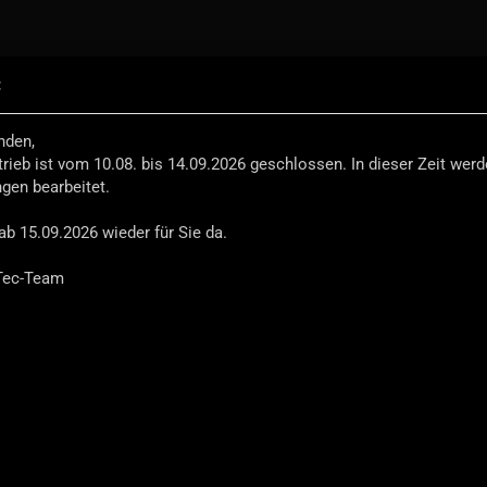
:
.
Suche...
Select Language
nden,
trieb ist vom 10.08. bis 14.09.2026 geschlossen. In dieser Zeit wer
EFENDER-EQUIPMENT
REISEZUBEHÖR
INEOS
ngen bearbeitet.
»
hör Defender 90
ab 15.09.2026 wieder für Sie da.
P
Tec-Team
Ex-Tec®
S
Ar
Li