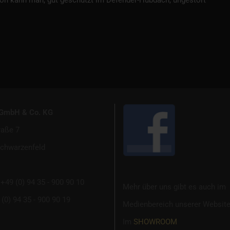
hon kann man, gut geschützt im Defender-Hubdach, ungestört
 GmbH & Co. KG
raße 7
chwarzenfeld
+49 (0) 94 35 - 900 90 10
Mehr über uns gibt es auch im
(0) 94 35 - 900 90 19
Medienbereich unserer Website
Im
SHOWROOM