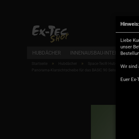
Hinweis
Alle
Liebe Ku
unser Be
HUBDÄCHER
INNENAUSBAU-INTERIOR
D
Bestellu
»
»
Startseite
Hubdächer
Space-Tec® Hubdächer & Zube
Wir sind 
Panorama-Klarsichtscheibe für das BASIC 90 Seitenfenster
Euer Ex-