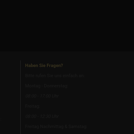
Haben Sie Fragen?
Bitte rufen Sie uns einfach an:
Montag - Donnerstag:
08:00 - 17:00 Uhr
Freitag:
08:00 - 12:30 Uhr
:
Freitag Nachmittag & Samstag: